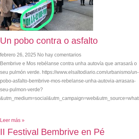
Un pobo contra o asfalto
febrero 26, 2025
No hay comentarios
Bembrive e Mos rebélanse contra unha autovía que arrasará o
seu pulmón verde. https://www.elsaltodiario.com/urbanismo/un-
pobo-asfalto-bembrive-mos-rebelanse-unha-autovia-arrasara-
seu-pulmon-verde?
&utm_medium=social&utm_campaign=web&utm_source=what
Leer más »
II Festival Bembrive en Pé